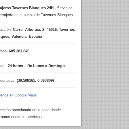
rajeros Tavernes Blanques 24H
,
Servicios
errajería en el pueblo de Tavernes Blanques
rección:
Carrer Alboraia, 2
,
46016
,
Tavernes
nques
,
Valencia
, España
fono:
605 281 846
rio:
24 horas – De Lunes a Domingo
rdenadas:
(
39.508165
,
-0.363809
)
tenos en Google Maps
rección aproximada en la zona donde
tamos nuestros servicios.