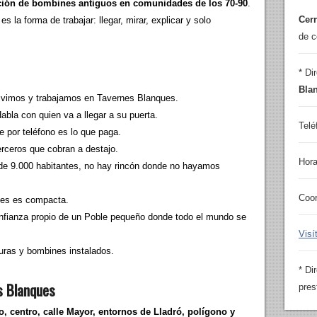
ación de bombines antiguos en comunidades de los 70-90
.
Cer
 la forma de trabajar: llegar, mirar, explicar y solo
de c
* Di
Bla
ivimos y trabajamos en Tavernes Blanques.
abla con quien va a llegar a su puerta.
Telé
e por teléfono es lo que paga.
rceros que cobran a destajo.
Hora
 de 9.000 habitantes, no hay rincón donde no hayamos
Coo
ues es compacta.
confianza propio de un Poble pequeño donde todo el mundo se
Visí
ras y bombines instalados.
* Di
s Blanques
pres
, centro, calle Mayor, entornos de Lladró, polígono y