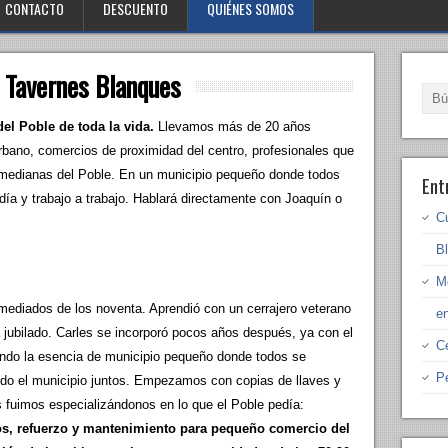
CONTACTO
DESCUENTO
QUIÉNES SOMOS
 Tavernes Blanques
el Poble de toda la vida.
Llevamos más de 20 años
rbano, comercios de proximidad del centro, profesionales que
medianas del Poble. En un municipio pequeño donde todos
Ent
día y trabajo a trabajo. Hablará directamente con Joaquín o
C
B
M
mediados de los noventa. Aprendió con un cerrajero veterano
e
 jubilado. Carles se incorporó pocos años después, ya con el
C
endo la esencia de municipio pequeño donde todos se
P
o el municipio juntos. Empezamos con copias de llaves y
s fuimos especializándonos en lo que el Poble pedía:
os, refuerzo y mantenimiento para pequeño comercio del