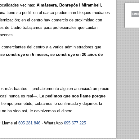
localidades vecinas:
Almàssera, Bonrepòs i Mirambell,
ona tiene su perfil: en el casco predominan bloques medianos
rnización; en el centro hay comercio de proximidad con
res de Lladró trabajamos para profesionales que cuidan
macenes.
comerciantes del centro y a varios administradores que
 se construye en 6 meses; se construye en 20 años de
los más baratos —probablemente alguien anunciará un precio
y casi nunca es real—.
Le pedimos que nos llame porque
 tiempo prometido, cobramos lo confirmado y dejamos la
 no ha sido así, le devolvemos el dinero.
?
Llame al
605 281 846
· WhatsApp
695 677 225